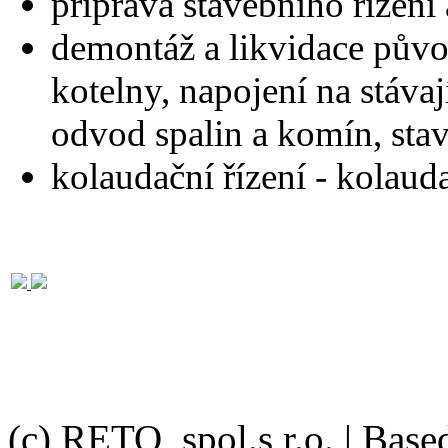
příprava stavebního řízení
demontáž a likvidace původ
kotelny, napojení na stáva
odvod spalin a komín, sta
kolaudační řízení - kolaud
(c) RETO, spol.s r.o. | Bas