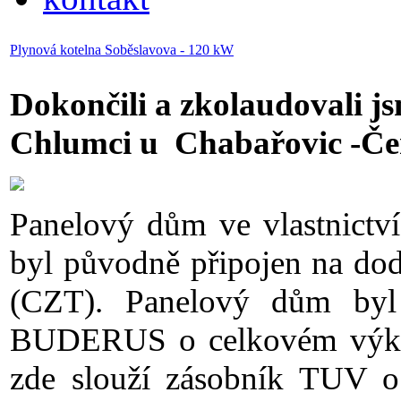
Plynová kotelna Soběslavova - 120 kW
Dokončili a zkolaudovali j
Chlumci u Chabařovic -Če
Panelový dům ve vlastnictv
byl původně připojen na doda
(CZT). Panelový dům byl
BUDERUS o celkovém výko
zde slouží zásobník TUV o