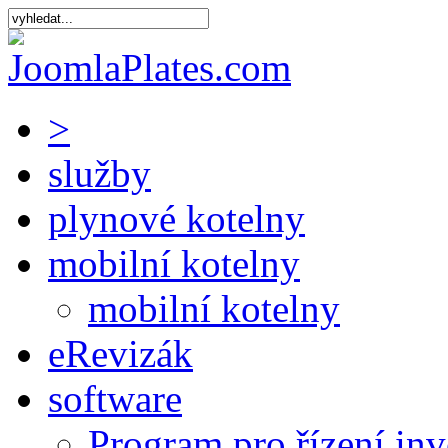
>
služby
plynové kotelny
mobilní kotelny
mobilní kotelny
eRevizák
software
Program pro řízení inv