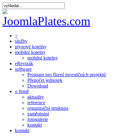
>
služby
plynové kotelny
mobilní kotelny
mobilní kotelny
eRevizák
software
Program pro řízení investičních projektů
Přepočet jednotek
Download
o firmě
aktuality
reference
organizační struktura
zaměstnání
fotogalerie
kontakt
kontakt