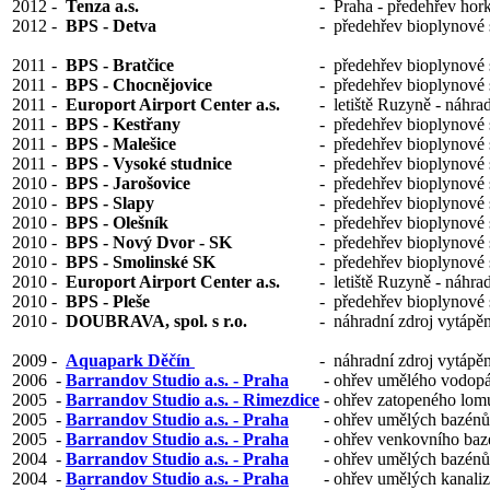
2012
-
Tenza a.s.
-
Praha - předehřev ho
2012
-
BPS - Detva
-
předehřev bioplynové 
2011
-
BPS - Bratčice
-
předehřev bioplynové 
2011
-
BPS - Chocnějovice
-
předehřev bioplynové 
2011
-
Europort Airport Center a.s.
-
letiště Ruzyně - náhra
2011
-
BPS - Kestřany
-
předehřev bioplynové 
2011
-
BPS - Malešice
-
předehřev bioplynové 
2011
-
BPS - Vysoké studnice
-
předehřev bioplynové 
2010
-
BPS - Jarošovice
-
předehřev bioplynové 
2010
-
BPS - Slapy
-
předehřev bioplynové 
2010
-
BPS - Olešník
-
předehřev bioplynové 
2010
-
BPS - Nový Dvor - SK
-
předehřev bioplynové 
2010
-
BPS - Smolinské SK
-
předehřev bioplynové 
2010
-
Europort Airport Center a.s.
-
letiště Ruzyně - náhra
2010
-
BPS - Pleše
-
předehřev bioplynové 
2010
-
DOUBRAVA, spol. s r.o.
-
náhradní zdroj vytápěn
2009
-
Aquapark Děčín
-
náhradní zdroj vytápěn
2006
-
Barrandov Studio a.s. - Praha
-
ohřev umělého vodopád
2005
-
Barrandov Studio a.s. - Rimezdice
-
ohřev zatopeného lomu
2005
-
Barrandov Studio a.s. - Praha
-
ohřev umělých bazénů,
2005
-
Barrandov Studio a.s. - Praha
-
ohřev venkovního bazé
2004
-
Barrandov Studio a.s. - Praha
-
ohřev umělých bazénů,
2004
-
Barrandov Studio a.s. - Praha
-
ohřev umělých kanaliza