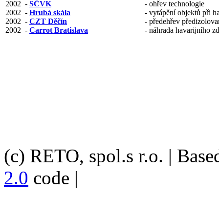
2002
-
SČVK
-
ohřev technologie
2002
-
Hrubá skála
-
vytápění objektů při h
2002
-
CZT Děčín
-
předehřev předizolova
2002
-
Carrot Bratislava
-
náhrada havarijního zd
(c) RETO, spol.s r.o. | Bas
2.0
code |