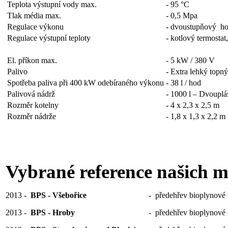
Teplota výstupní vody max.
-
95 °C
Tlak média max.
-
0,5 Mpa
Regulace výkonu
-
dvoustupňový ho
Regulace výstupní teploty
-
kotlový termostat
El. příkon max.
-
5 kW / 380 V
Palivo
-
Extra lehký topný
Spotřeba paliva při 400 kW odebíraného výkonu
-
38 l / hod
Palivová nádrž
-
1000 l – Dvouplá
Rozměr kotelny
-
4 x 2,3 x 2,5 m
Rozměr nádrže
-
1,8 x 1,3 x 2,2 m
Vybrané reference našich m
2013
-
BPS - Všebořice
-
předehřev bioplynové 
2013
-
BPS - Hroby
-
předehřev bioplynové 