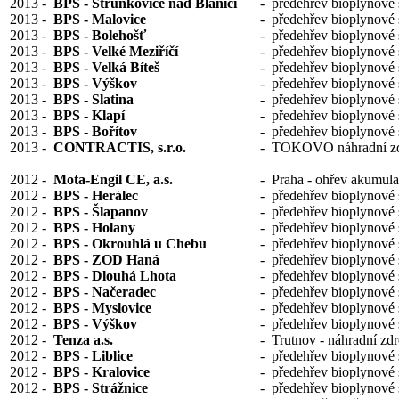
2013
-
BPS - Strunkovice nad Blanicí
-
předehřev bioplynové 
2013
-
BPS - Malovice
-
předehřev bioplynové 
2013
-
BPS - Bolehošť
-
předehřev bioplynové 
2013
-
BPS - Velké Meziříčí
-
předehřev bioplynové 
2013
-
BPS - Velká Bíteš
-
předehřev bioplynové 
2013
-
BPS - Výškov
-
předehřev bioplynové 
2013
-
BPS - Slatina
-
předehřev bioplynové 
2013
-
BPS - Klapí
-
předehřev bioplynové 
2013
-
BPS - Bořítov
-
předehřev bioplynové 
2013
-
CONTRACTIS, s.r.o.
-
TOKOVO náhradní zd
2012
-
Mota-Engil CE, a.s.
-
Praha - ohřev akumul
2012
-
BPS - Herálec
-
předehřev bioplynové 
2012
-
BPS - Šlapanov
-
předehřev bioplynové 
2012
-
BPS - Holany
-
předehřev bioplynové 
2012
-
BPS - Okrouhlá u Chebu
-
předehřev bioplynové 
2012
-
BPS - ZOD Haná
-
předehřev bioplynové 
2012
-
BPS - Dlouhá Lhota
-
předehřev bioplynové 
2012
-
BPS - Načeradec
-
předehřev bioplynové 
2012
-
BPS - Myslovice
-
předehřev bioplynové 
2012
-
BPS - Výškov
-
předehřev bioplynové 
2012
-
Tenza a.s.
-
Trutnov - náhradní zdr
2012
-
BPS - Liblice
-
předehřev bioplynové 
2012
-
BPS - Kralovice
-
předehřev bioplynové 
2012
-
BPS - Strážnice
-
předehřev bioplynové 